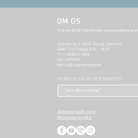
OM OS
Vi er en del af folkekirken, vore medlemmer e
Mjølnersvej 6, 8230 Åbyhøj, Danmark
Åben: Tirs-Fredag 9:30 - 14.00
Tlf.: (+45)8612 2835
Cvr.: 14111638
aarhus@valgmenighed.dk
TILMELD DIG NYHEDSBREVET
Vedtægter & Økonomi
Betingelser og vilkår