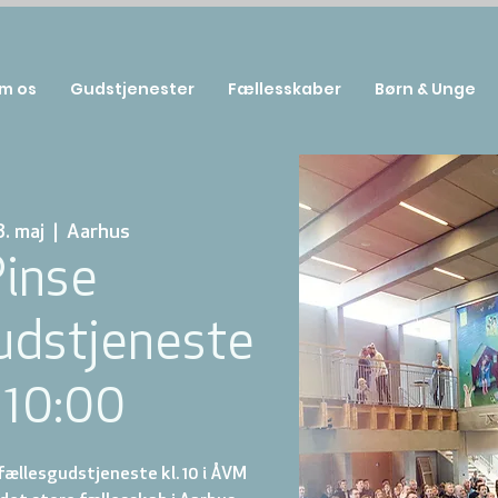
m os
Gudstjenester
Fællesskaber
Børn & Unge
8. maj
  |  
Aarhus
inse
udstjeneste
. 10:00
ællesgudstjeneste kl. 10 i ÅVM