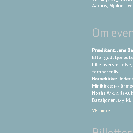
Aarhus, Mjølnersve
Om even
Prædikant: Jane B
Efter gudstjeneste
bibeloversættelse, 
forandrer liv.
Børnekirke:
 Under 
Minikirke: 1-3 år me
Noahs Ark: 4 år-0. kl
Bataljonen: 1.-3. kl. 
Vis mere