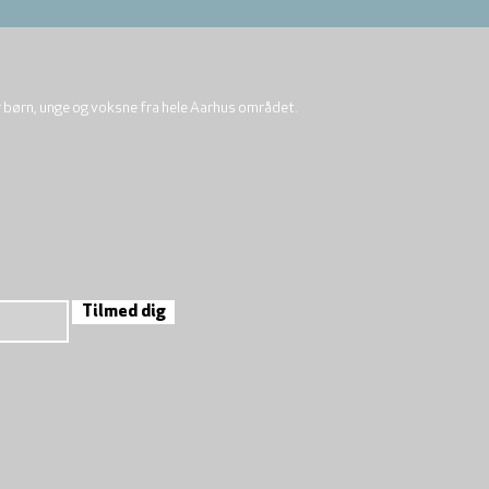
r børn, unge og voksne fra hele Aarhus området.
Tilmed dig