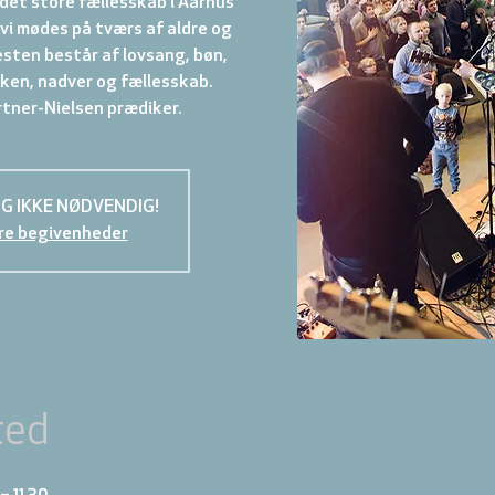
det store fællesskab i Aarhus
vi mødes på tværs af aldre og
esten består af lovsang, bøn,
ken, nadver og fællesskab.
G IKKE NØDVENDIG!
re begivenheder
ted
– 11.30