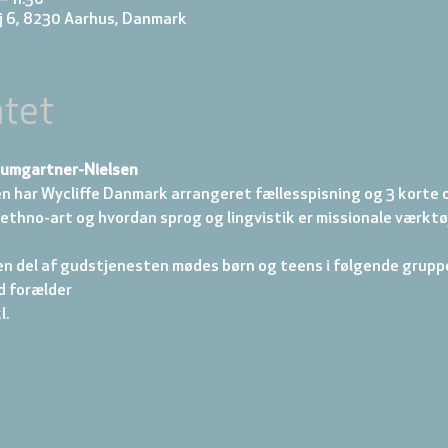
j 6, 8230 Aarhus, Danmark
tet
aumgartner-Nielsen
n har Wycliffe Danmark arrangeret fællesspisning og 3 korte 
ethno-art og hvordan sprog og lingvistik er missionale værktøj
en del af gudstjenesten mødes børn og teens i følgende gruppe
d forælder 
. 