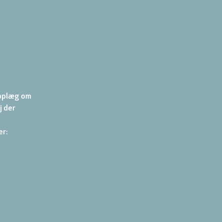
oplæg om 
 der 
r: 