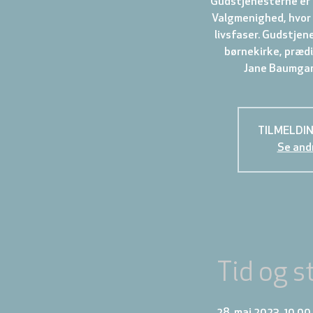
Gudstjenesterne er 
Valgmenighed, hvor 
livsfaser. Gudstjen
børnekirke, prædi
TILMELDIN
Se and
Tid og s
28. maj 2023, 10.00 