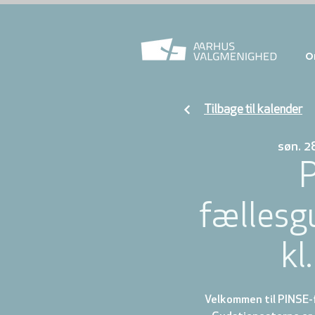
O
Tilbage til kalender
søn. 2
P
fællesg
kl
Velkommen til PINSE-f