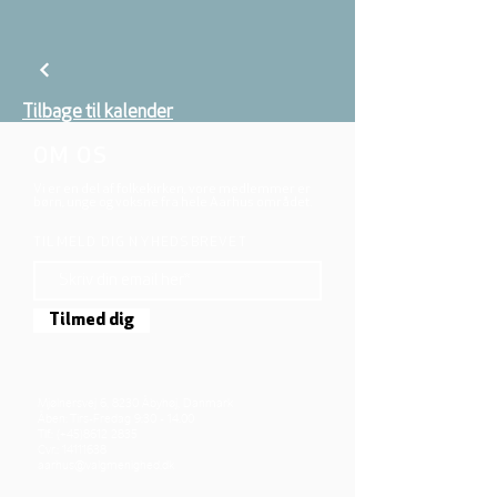
Tilbage til kalender
OM OS
Vi er en del af folkekirken, vore medlemmer er
børn, unge og voksne fra hele Aarhus området.
TILMELD DIG NYHEDSBREVET
Tilmed dig
Mjølnersvej 6, 8230 Åbyhøj, Danmark
Åben: Tirs-Fredag 9:30 - 14.00
Tlf.: (+45)8612 2835
Cvr.:
14111638
aarhus@valgmenighed.dk