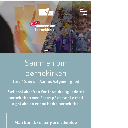
Sammen om
børnekirken
tors. 10. nov.
  |  
Aarhus Valgmenighed
Fællesskabsaften for forældre og ledere i
børnekirken med fokus på at tænke med
og skabe en endnu bedre børnekirke.
Man kan ikke længere tilmelde