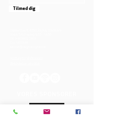
Tilmed dig
Mjølnersvej 6, 8230 Åbyhøj, Danmark
Åben: Tirs-Fredag 9:30 - 14.00
Tlf.: (+45)8612 2835
Cvr.:
14111638
aarhus@valgmenighed.dk
Vedtægter & Økonomi
Betingelser og vilkår
VORES SPONSORER