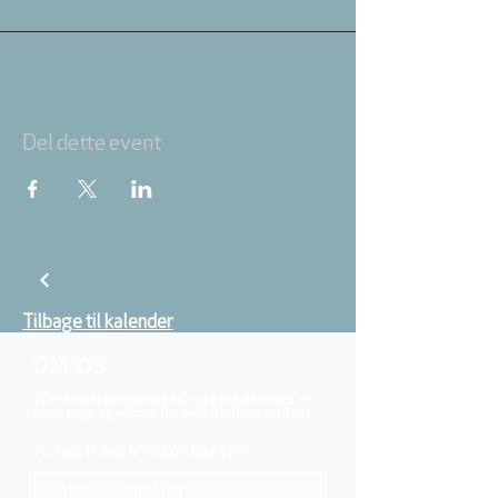
Del dette event
Tilbage til kalender
OM OS
Vi er en del af folkekirken, vore medlemmer er
børn, unge og voksne fra hele Aarhus området.
TILMELD DIG NYHEDSBREVET