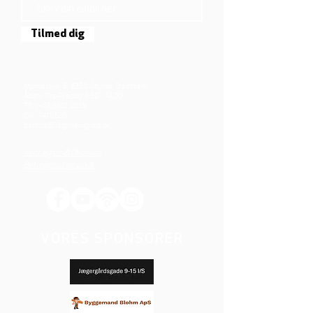
Tilmed dig
Mjølnersvej 6, 8230 Åbyhøj, Danmark
Åben: Tirs-Fredag 9:30 - 14.00
Tlf.: (+45)8612 2835
Cvr.:
14111638
aarhus@valgmenighed.dk
Vedtægter & Økonomi
Betingelser og vilkår
VORES SPONSORER