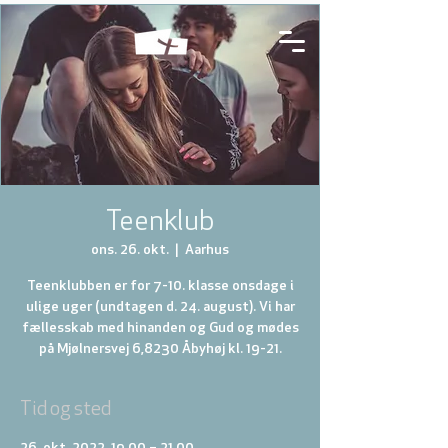
Teenklub
ons. 26. okt.
  |  
Aarhus
Teenklubben er for 7-10. klasse onsdage i
ulige uger (undtagen d. 24. august). Vi har
fællesskab med hinanden og Gud og mødes
på Mjølnersvej 6,8230 Åbyhøj kl. 19-21.
Tid og sted