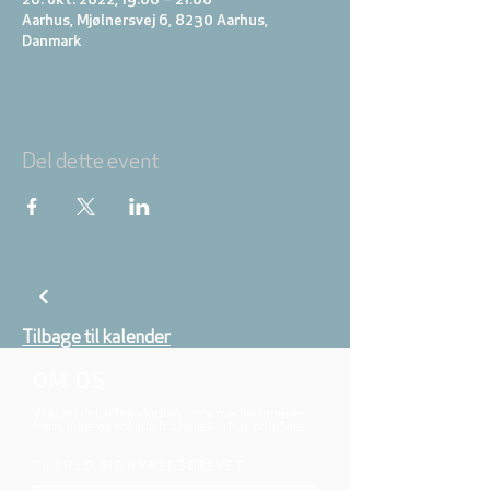
26. okt. 2022, 19.00 – 21.00
Aarhus, Mjølnersvej 6, 8230 Aarhus,
Danmark
Del dette event
Tilbage til kalender
OM OS
Vi er en del af folkekirken, vore medlemmer er
børn, unge og voksne fra hele Aarhus området.
TILMELD DIG NYHEDSBREVET