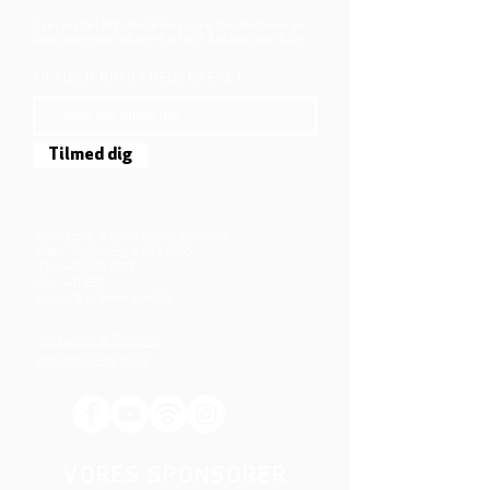
Vi er en del af folkekirken, vore medlemmer er
børn, unge og voksne fra hele Aarhus området.
TILMELD DIG NYHEDSBREVET
Tilmed dig
Mjølnersvej 6, 8230 Åbyhøj, Danmark
Åben: Tirs-Fredag 9:30 - 14.00
Tlf.: (+45)8612 2835
Cvr.:
14111638
aarhus@valgmenighed.dk
Vedtægter & Økonomi
Betingelser og vilkår
VORES SPONSORER