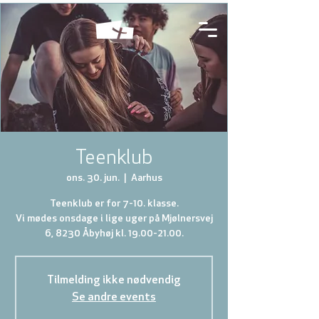
Teenklub
ons. 30. jun.
  |  
Aarhus
Teenklub er for 7-10. klasse.
Vi mødes onsdage i lige uger på Mjølnersvej
6, 8230 Åbyhøj kl. 19.00-21.00.
Tilmelding ikke nødvendig
Se andre events