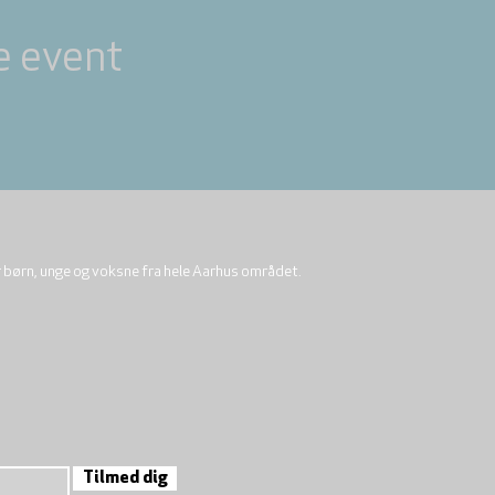
e event
r børn, unge og voksne fra hele Aarhus området.
Tilmed dig