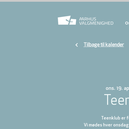
O
Tilbage til kalender
ons. 19. ap
Tee
Teenklub er fo
Vi mødes hver onsdag 