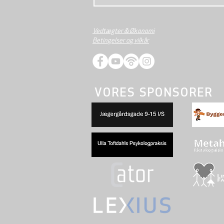
Vedtægter & Økonomi
Betingelser og vilkår
VORES SPONSORER