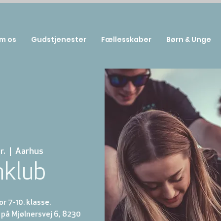
m os
Gudstjenester
Fællesskaber
Børn & Unge
r.
  |  
Aarhus
nklub
r 7-10. klasse.
på Mjølnersvej 6, 8230