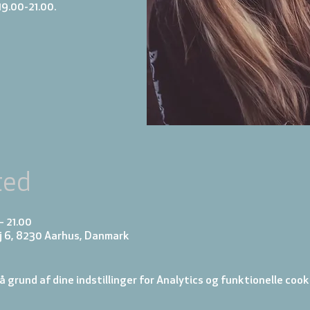
19.00-21.00.
ted
– 21.00
j 6, 8230 Aarhus, Danmark
 grund af dine indstillinger for Analytics og funktionelle cook