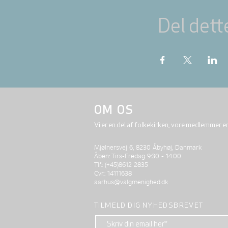
Del dett
OM OS
Vi er en del af folkekirken, vore medlemmer e
Mjølnersvej 6, 8230 Åbyhøj, Danmark
Åben: Tirs-Fredag 9:30 - 14.00
Tlf.: (+45)8612 2835
Cvr.: 14111638
aarhus@valgmenighed.dk
TILMELD DIG NYHEDSBREVET