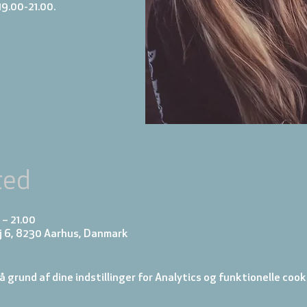
19.00-21.00.
ted
 – 21.00
j 6, 8230 Aarhus, Danmark
 grund af dine indstillinger for Analytics og funktionelle cook