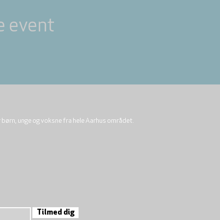
e event
r børn, unge og voksne fra hele Aarhus området.
Tilmed dig