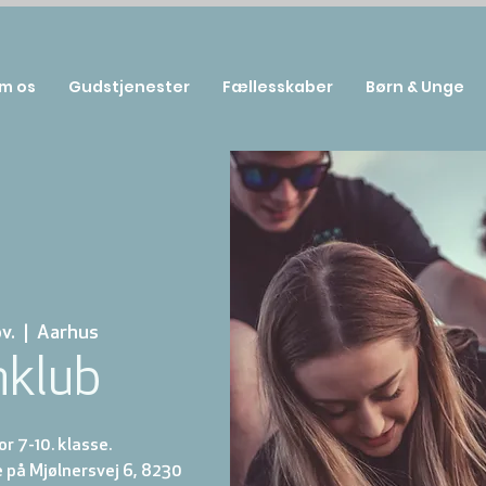
m os
Gudstjenester
Fællesskaber
Børn & Unge
v.
  |  
Aarhus
nklub
r 7-10. klasse.
 på Mjølnersvej 6, 8230