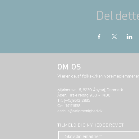
Del dett
OM OS
Vi er en del af folkekirken, vore medlemmer e
Mjølnersvej 6, 8230 Åbyhøj, Danmark
Åben: Tirs-Fredag 9:30 - 14.00
Tlf.: (+45)8612 2835
Cvr.: 14111638
aarhus@valgmenighed.dk
TILMELD DIG NYHEDSBREVET