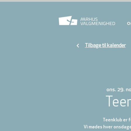
O
Tilbage til kalender
ons. 29. no
Tee
Teenklub er fo
Vi mødes hver onsdage