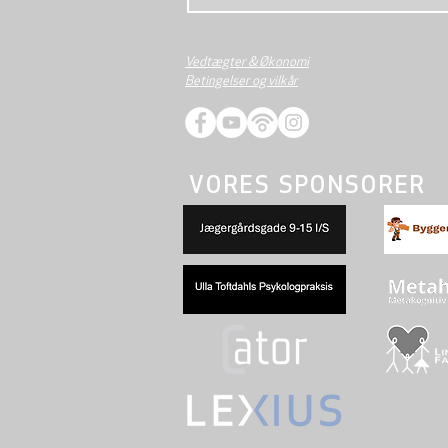
Vedtægter & Økonomi
Betingelser og vilkår
VORES SPONSORER