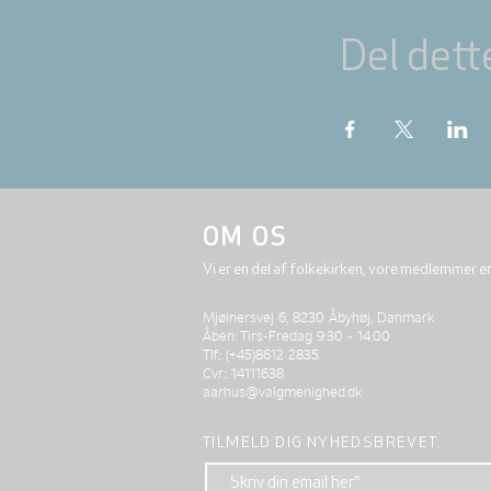
Del dett
OM OS
Vi er en del af folkekirken, vore medlemmer e
Mjølnersvej 6, 8230 Åbyhøj, Danmark
Åben: Tirs-Fredag 9:30 - 14.00
Tlf.: (+45)8612 2835
Cvr.: 14111638
aarhus@valgmenighed.dk
TILMELD DIG NYHEDSBREVET