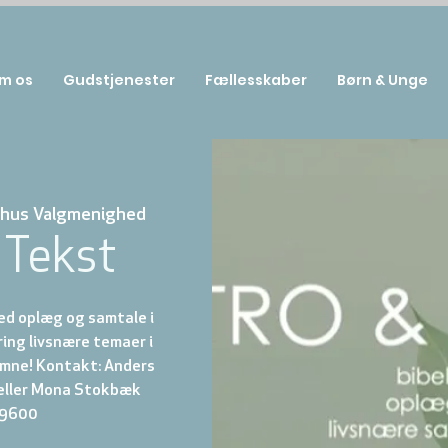
m os
Gudstjenester
Fællesskaber
Børn & Unge
hus Valgmenighed
 Tekst
d oplæg og samtale i
ing livsnære temaer i
komne! Kontakt: Anders
eller Mona Stokbæk
19600