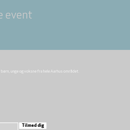
e event
r børn, unge og voksne fra hele Aarhus området.
Tilmed dig