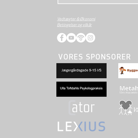
Vedtægter & Økonomi
Betingelser og vilkår
VORES SPONSORER