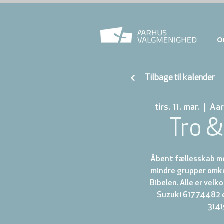
O
Tilbage til kalender
tirs. 11. mar.
  |  
Aar
Tro &
Åbent fællesskab me
mindre grupper omkr
Bibelen. Alle er vel
Suzuki 61774482 
314