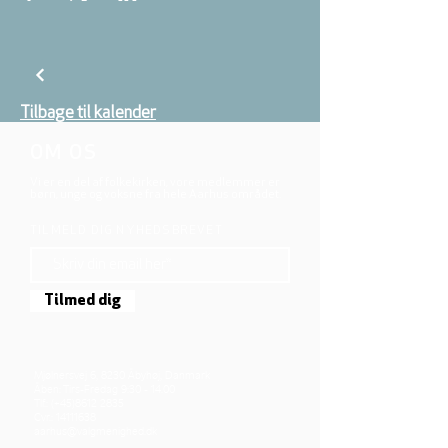
Tilbage til kalender
OM OS
Vi er en del af folkekirken, vore medlemmer er
børn, unge og voksne fra hele Aarhus området.
TILMELD DIG NYHEDSBREVET
Tilmed dig
Mjølnersvej 6, 8230 Åbyhøj, Danmark
Åben: Tirs-Fredag 9:30 - 14.00
Tlf.: (+45)8612 2835
Cvr.:
14111638
aarhus@valgmenighed.dk