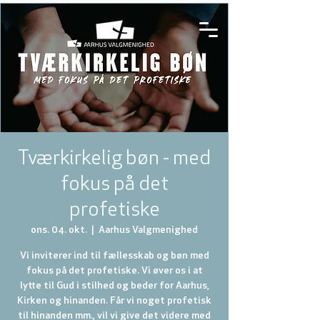
Tværkirkelig bøn - med
fokus på det
profetiske
ons. 04. okt.
  |  
Aarhus Valgmenighed
Vi inviterer ind til fællesskab og bøn med
fokus på det profetiske. Vi øver os i at
lytte til Gud i stilhed og beder for Aarhus,
Kirken og hinanden. Får vi noget profetisk
til hinanden mm., vil vi give det videre med