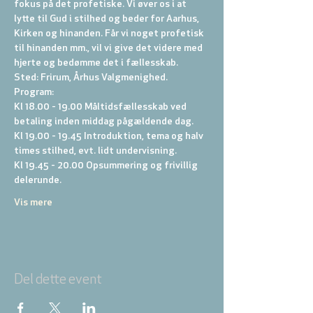
fokus på det profetiske. Vi øver os i at 
lytte til Gud i stilhed og beder for Aarhus, 
Kirken og hinanden. Får vi noget profetisk 
til hinanden mm., vil vi give det videre med 
hjerte og bedømme det i fællesskab.
Sted: Frirum, Århus Valgmenighed.
Program:
Kl 18.00 - 19.00 Måltidsfællesskab ved 
betaling inden middag pågældende dag.
Kl 19.00 - 19.45 Introduktion, tema og halv 
times stilhed, evt. lidt undervisning.
Kl 19.45 - 20.00 Opsummering og frivillig 
delerunde.
Vis mere
Del dette event