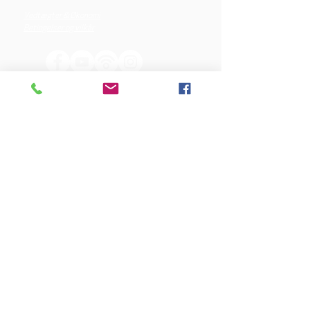
Vedtægter & Økonomi
Betingelser og vilkår
VORES SPONSORER