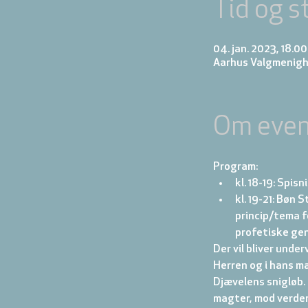
Tid og s
04. jan. 2023, 18.00
Aarhus Valgmenigh
Om even
Program:
kl. 18-19: Spis
kl. 19-21: Bøn 
princip/tema fo
profetiske gen
Der vil bliver under
Herren og i hans mæ
Djævelens snigløb.
magter, mod verde