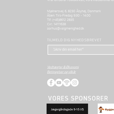
Vi er en del af folkekirken, vore medlemmer e
Mjølnersvej 6, 8230 Åbyhøj, Danmark
Åben: Tirs-Fredag 9:30 - 14.00
Tlf.: (+45)8612 2835
Cvr.: 14111638
aarhus@valgmenighed.dk
TILMELD DIG NYHEDSBREVET
Vedtægter & Økonomi
Betingelser og vilkår
VORES SPONSORER