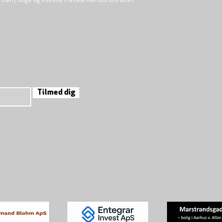
r børn, unge og voksne fra hele Aarhus området.
Tilmed dig