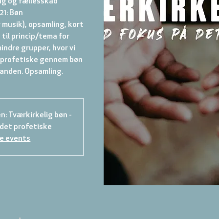
ing og fællesskab
-21: Bøn
 musik), opsamling, kort
til princip/tema for
indre grupper, hvor vi
t profetiske gennem bøn
: Tværkirkelig bøn -
det profetiske
e events