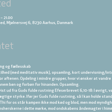
ted
 – 21.00
ed, Mjølnersvej 6, 8230 Aarhus, Danmark
tet
ning og fællesskab
Stilhed (med meditativ musik), opsamling, kort undervisning/intro
r aftenen. Opdeling i mindre grupper, hvor vi ønsker at vandre i
nem bøn og forbøn for hinanden. Opsamling.
vist ud fra Guds fulde rustning Efeserbrevet 6,10-18: I øvrigt, v
gtige styrke. Ifør jer Guds fulde rustning, så I kan holde stan
 Thi for os står kampen ikke mod kød og blod, men mod myndigh
nsherskerne i dette mørke, mod ondskabens åndemagter i him