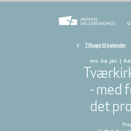
O
Tilbage til kalender
ons. 04. jan.
  |  
Aa
Tværkir
- med 
det pr
Pro