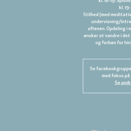
kl. 18-19: Spisn
kl. 19
Stilhed (med meditativ
undervisning/intro 
aftenen. Opdeling i m
ønsker at vandre i de
Se facebookgruppen
med fokus på 
Se andr