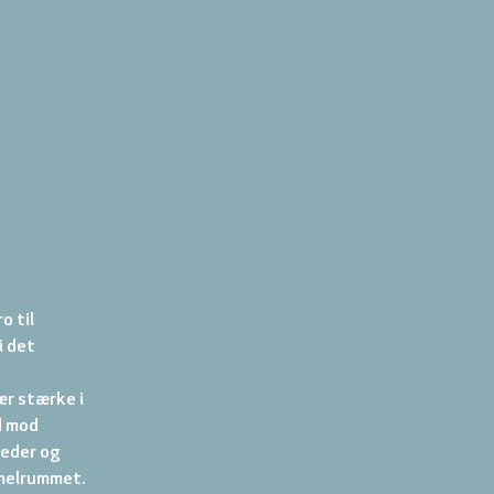
 til 
 det 
ær stærke i 
d mod 
eder og 
melrummet. 