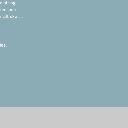
e alt og 
hed som 
veralt skal…
ies.