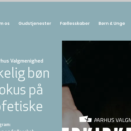
m os
Gudstjenester
Fællesskaber
Børn & Unge
rhus Valgmenighed
kelig bøn
fokus på
ofetiske
gram: