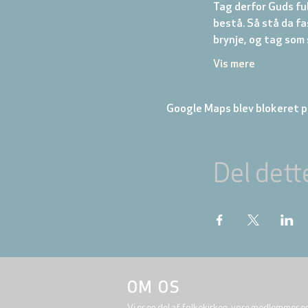
Tag derfor Guds ful
bestå. Så stå da f
brynje, og tag som 
Vis mere
Google Maps blev blokeret på
Del dett
OM OS