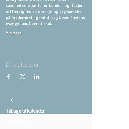
sandhed som bælte om lænden, og ifør jer 
retfærdighed som brynje, og tag som sko 
på fødderne villighed til at gå med fredens 
evangelium. Overalt skal…
Vis mere
Del dette event
Tilbage til kalender
OM OS