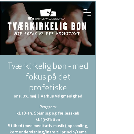
Tværkirkelig bøn - med
fokus på det
profetiske
ons. 03. maj
  |  
Aarhus Valgmenighed
Program:
kl. 18-19: Spisning og fællesskab
kl. 19-21: Bøn
Stilhed (med meditativ musik), opsamling,
kort undervisning/intro til princip/tema