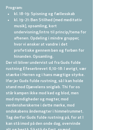
Program:
kl. 18-19: Spisning og fællesskab
kl. 19-21: Bøn Stilhed (med meditativ 
musik), opsamling, kort 
undervisning/intro til princip/tema for 
aftenen. Opdeling i mindre grupper, 
hvor vi ønsker at vandre i det 
profetiske gennem bøn og forbøn for 
hinanden. Opsamling.
Der vil bliver undervist ud fra Guds fulde 
rustning Efeserbrevet 6,10-18: I øvrigt, vær 
stærke i Herren og i hans mægtige styrke. 
Ifør jer Guds fulde rustning, så I kan holde 
stand mod Djævelens snigløb. Thi for os 
står kampen ikke mod kød og blod, men 
mod myndigheder og magter, mod 
verdensherskerne i dette mørke, mod 
ondskabens åndemagter i himmelrummet. 
Tag derfor Guds fulde rustning på, for at I 
kan stå imod på den onde dag, overvinde 
alt og bestå. Så stå da fast, spænd 