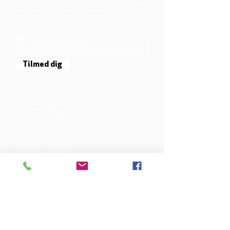
Vi er en del af folkekirken, vore medlemmer er
børn, unge og voksne fra hele Aarhus området.
TILMELD DIG NYHEDSBREVET
Tilmed dig
Mjølnersvej 6, 8230 Åbyhøj, Danmark
Åben: Tirs-Fredag 9:30 - 14.00
Tlf.: (+45)8612 2835
Cvr.:
14111638
aarhus@valgmenighed.dk
Vedtægter & Økonomi
Betingelser og vilkår
VORES SPONSORER