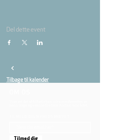
Del dette event
Tilbage til kalender
OM OS
Vi er en del af folkekirken, vore medlemmer er
børn, unge og voksne fra hele Aarhus området.
TILMELD DIG NYHEDSBREVET
Tilmed dig