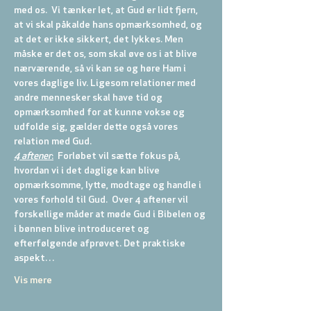
med os.  Vi tænker let, at Gud er lidt fjern, 
at vi skal påkalde hans opmærksomhed, og 
at det er ikke sikkert, det lykkes. Men 
måske er det os, som skal øve os i at blive 
nærværende, så vi kan se og høre Ham i 
vores daglige liv. Ligesom relationer med 
andre mennesker skal have tid og 
opmærksomhed for at kunne vokse og 
udfolde sig, gælder dette også vores 
relation med Gud.
4 aftener
:
  Forløbet vil sætte fokus på, 
hvordan vi i det daglige kan blive 
opmærksomme, lytte, modtage og handle i 
vores forhold til Gud.  Over 4 aftener vil 
forskellige måder at møde Gud i Bibelen og 
i bønnen blive introduceret og 
efterfølgende afprøvet. Det praktiske 
aspekt…
Vis mere