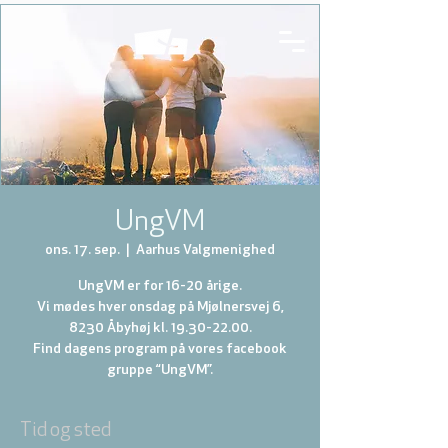
UngVM
ons. 17. sep.
  |  
Aarhus Valgmenighed
UngVM er for 16-20 årige.
Vi mødes hver onsdag på Mjølnersvej 6,
8230 Åbyhøj kl. 19.30-22.00.
Find dagens program på vores facebook
gruppe “UngVM”.
Tid og sted