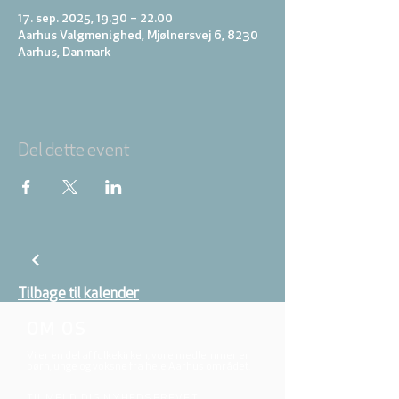
17. sep. 2025, 19.30 – 22.00
Aarhus Valgmenighed, Mjølnersvej 6, 8230
Aarhus, Danmark
Del dette event
Tilbage til kalender
OM OS
Vi er en del af folkekirken, vore medlemmer er
børn, unge og voksne fra hele Aarhus området.