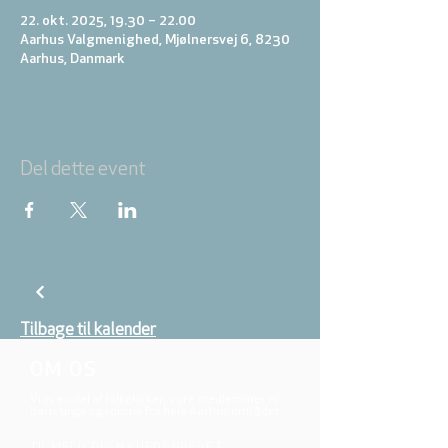
22. okt. 2025, 19.30 – 22.00
Aarhus Valgmenighed, Mjølnersvej 6, 8230
Aarhus, Danmark
Del dette event
Tilbage til kalender
OM OS
Vi er en del af folkekirken, vore medlemmer er
børn, unge og voksne fra hele Aarhus området.