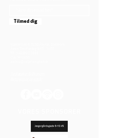
TILMELD DIG NYHEDSBREVET
Tilmed dig
Mjølnersvej 6, 8230 Åbyhøj, Danmark
Åben: Tirs-Fredag 9:30 - 14.00
Tlf.: (+45)8612 2835
Cvr.:
14111638
aarhus@valgmenighed.dk
Vedtægter & Økonomi
Betingelser og vilkår
VORES SPONSORER