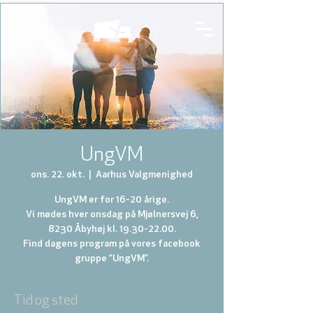
UngVM
ons. 22. okt.
  |  
Aarhus Valgmenighed
UngVM er for 16-20 årige.
Vi mødes hver onsdag på Mjølnersvej 6,
8230 Åbyhøj kl. 19.30-22.00.
Find dagens program på vores facebook
gruppe “UngVM”.
Tid og sted