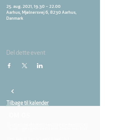
25. aug. 2021, 19.30 – 22.00
Aarhus, Mjølnersvej 6, 8230 Aarhus,
Danmark
Del dette event
Tilbage til kalender
OM OS
Vi er en del af folkekirken, vore medlemmer er
børn, unge og voksne fra hele Aarhus området.