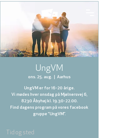
UngVM
ons. 25. aug.
  |  
Aarhus
UngVM er for 16-20 årige.
Vi mødes hver onsdag på Mjølnersvej 6,
8230 Åbyhøj kl. 19.30-22.00.
Find dagens program på vores facebook
gruppe “UngVM”.
Tid og sted