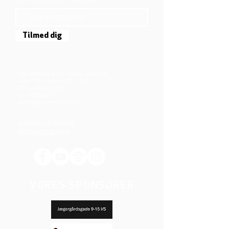
TILMELD DIG NYHEDSBREVET
Tilmed dig
Mjølnersvej 6, 8230 Åbyhøj, Danmark
Åben: Tirs-Fredag 9:30 - 14.00
Tlf.: (+45)8612 2835
Cvr.:
14111638
aarhus@valgmenighed.dk
Vedtægter & Økonomi
Betingelser og vilkår
VORES SPONSORER