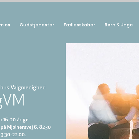
m os
Gudstjenester
Fællesskaber
Børn & Unge
rhus Valgmenighed
gVM
 16-20 årige.
på Mjølnersvej 6, 8230
19.30-22.00.