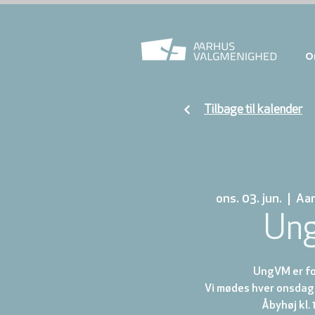
O
Tilbage til kalender
ons. 03. jun.
  |  
Aa
Un
UngVM er for
Vi mødes hver onsdag 
Åbyhøj kl. 