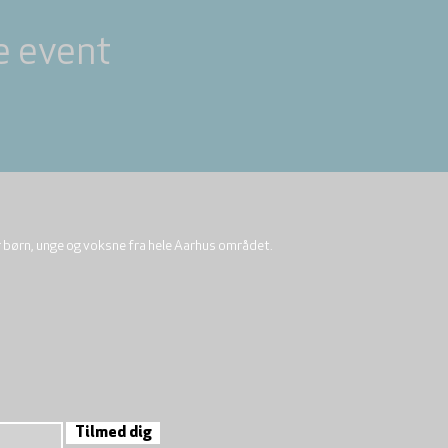
e event
r børn, unge og voksne fra hele Aarhus området.
Tilmed dig