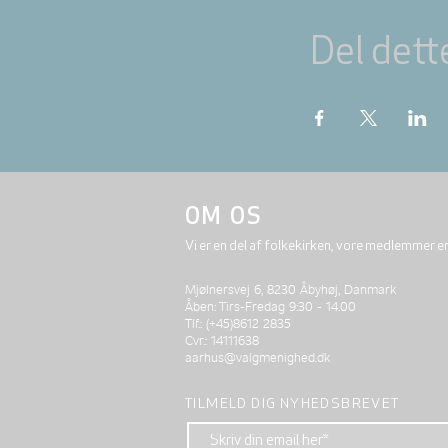
Del dett
OM OS
Vi er en del af folkekirken, vore medlemmer e
Mjølnersvej 6, 8230 Åbyhøj, Danmark
Åben: Tirs-Fredag 9:30 - 14.00
Tlf.: (+45)8612 2835
Cvr.: 14111638
aarhus@valgmenighed.dk
TILMELD DIG NYHEDSBREVET