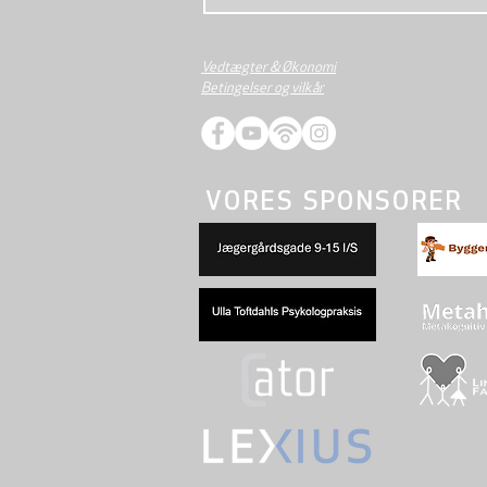
Vedtægter & Økonomi
Betingelser og vilkår
VORES SPONSORER