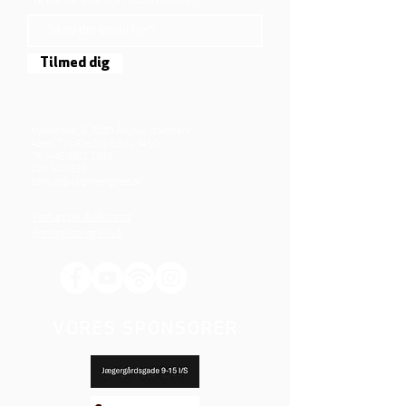
TILMELD DIG NYHEDSBREVET
Tilmed dig
Mjølnersvej 6, 8230 Åbyhøj, Danmark
Åben: Tirs-Fredag 9:30 - 14.00
Tlf.: (+45)8612 2835
Cvr.:
14111638
aarhus@valgmenighed.dk
Vedtægter & Økonomi
Betingelser og vilkår
VORES SPONSORER