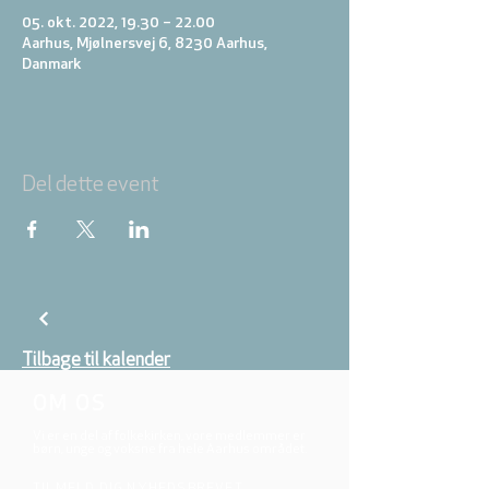
05. okt. 2022, 19.30 – 22.00
Aarhus, Mjølnersvej 6, 8230 Aarhus,
Danmark
Del dette event
Tilbage til kalender
OM OS
Vi er en del af folkekirken, vore medlemmer er
børn, unge og voksne fra hele Aarhus området.