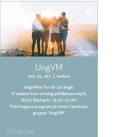
UngVM
ons. 05. okt.
  |  
Aarhus
UngVM er for 16-20 årige.
Vi mødes hver onsdag på Mjølnersvej 6,
8230 Åbyhøj kl. 19.30-22.00.
Find dagens program på vores facebook
gruppe “UngVM”.
Tid og sted