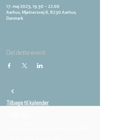
17. maj 2023, 19.30 – 22.00
Aarhus, Mjølnersvej 6, 8230 Aarhus,
Danmark
Del dette event
Tilbage til kalender
OM OS
Vi er en del af folkekirken, vore medlemmer er
børn, unge og voksne fra hele Aarhus området.