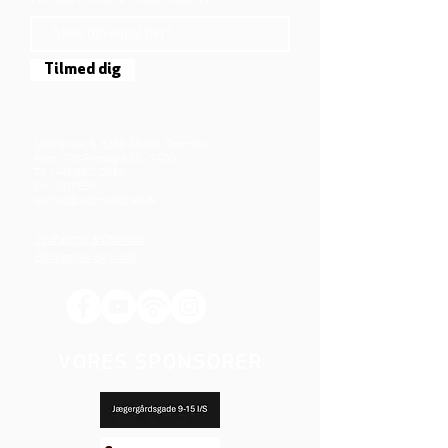
TILMELD DIG NYHEDSBREVET
Tilmed dig
Mjølnersvej 6, 8230 Åbyhøj, Danmark
Åben: Tirs-Fredag 9:30 - 14.00
Tlf.: (+45)8612 2835
Cvr.:
14111638
aarhus@valgmenighed.dk
Vedtægter & Økonomi
Betingelser og vilkår
VORES SPONSORER