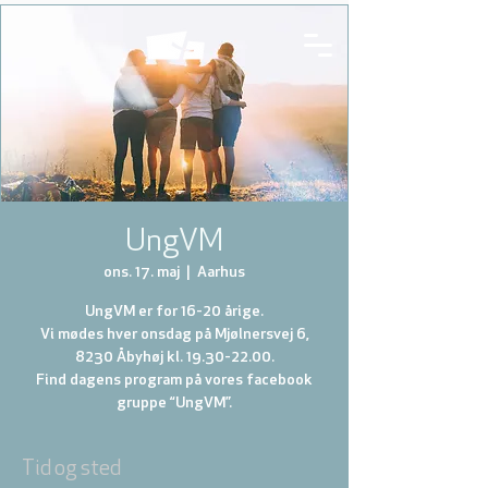
UngVM
ons. 17. maj
  |  
Aarhus
UngVM er for 16-20 årige.
Vi mødes hver onsdag på Mjølnersvej 6,
8230 Åbyhøj kl. 19.30-22.00.
Find dagens program på vores facebook
gruppe “UngVM”.
Tid og sted