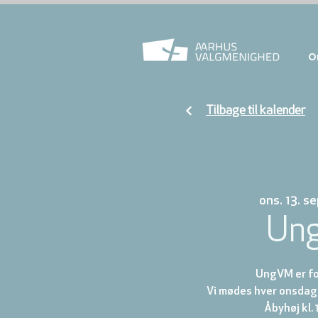
O
Tilbage til kalender
ons. 13. se
Un
UngVM er for
Vi mødes hver onsdag 
Åbyhøj kl. 