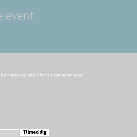
e event
r børn, unge og voksne fra hele Aarhus området.
Tilmed dig