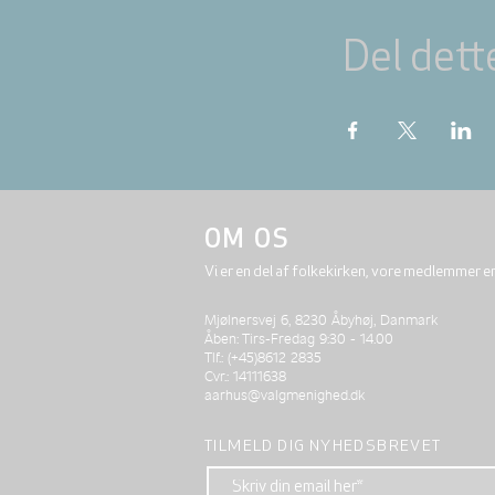
Del dett
OM OS
Vi er en del af folkekirken, vore medlemmer e
Mjølnersvej 6, 8230 Åbyhøj, Danmark
Åben: Tirs-Fredag 9:30 - 14.00
Tlf.: (+45)8612 2835
Cvr.: 14111638
aarhus@valgmenighed.dk
TILMELD DIG NYHEDSBREVET