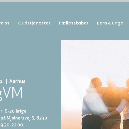
m os
Gudstjenester
Fællesskaber
Børn & Unge
p.
  |  
Aarhus
gVM
 16-20 årige.
på Mjølnersvej 6, 8230
19.30-22.00.