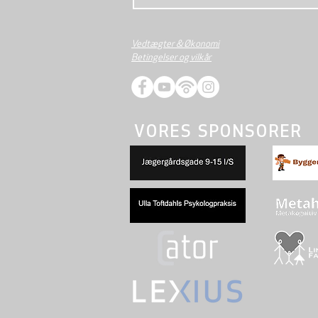
Vedtægter & Økonomi
Betingelser og vilkår
VORES SPONSORER