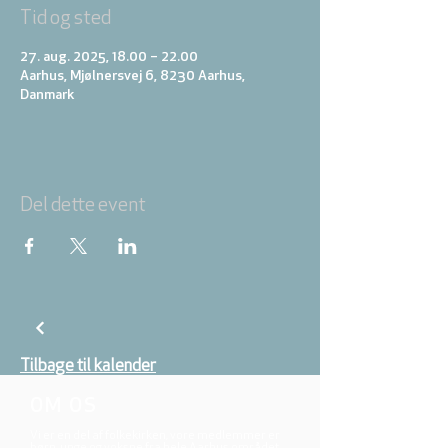
Tid og sted
27. aug. 2025, 18.00 – 22.00
Aarhus, Mjølnersvej 6, 8230 Aarhus,
Danmark
Del dette event
Tilbage til kalender
OM OS
Vi er en del af folkekirken, vore medlemmer er