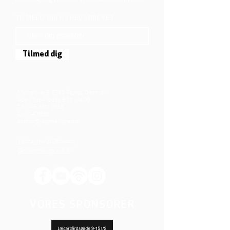
børn, unge og voksne fra hele Aarhus området.
TILMELD DIG NYHEDSBREVET
Tilmed dig
Mjølnersvej 6, 8230 Åbyhøj, Danmark
Åben: Tirs-Fredag 9:30 - 14.00
Tlf.: (+45)8612 2835
Cvr.:
14111638
aarhus@valgmenighed.dk
Vedtægter & Økonomi
Betingelser og vilkår
VORES SPONSORER