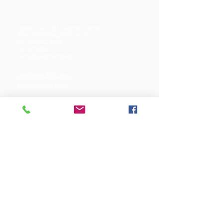
Mjølnersvej 6, 8230 Åbyhøj, Danmark
Åben: Tirs-Fredag 9:30 - 14.00
Tlf.: (+45)8612 2835
Cvr.:
14111638
aarhus@valgmenighed.dk
Vedtægter & Økonomi
Betingelser og vilkår
VORES SPONSORER