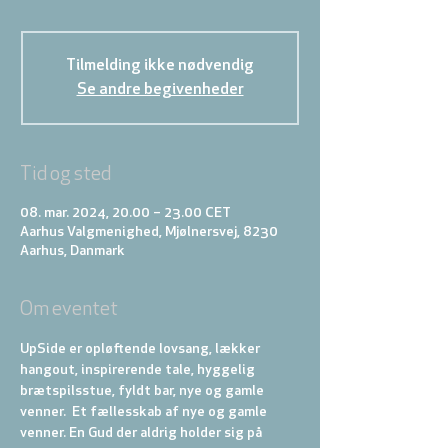
Tilmelding ikke nødvendig
Se andre begivenheder
Tid og sted
08. mar. 2024, 20.00 – 23.00 CET
Aarhus Valgmenighed, Mjølnersvej, 8230
Aarhus, Danmark
Om eventet
UpSide er opløftende lovsang, lækker 
hangout, inspirerende tale, hyggelig 
brætspilsstue, fyldt bar, nye og gamle 
venner.  Et fællesskab af nye og gamle 
venner. En Gud der aldrig holder sig på 