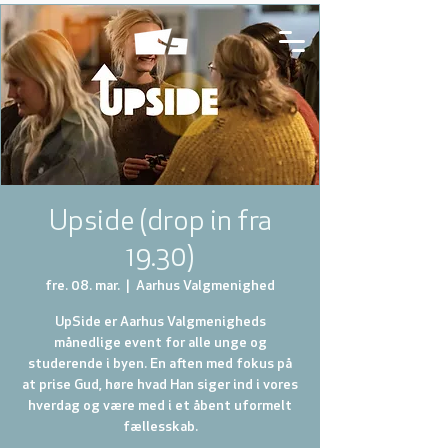
Upside (drop in fra
19.30)
fre. 08. mar.
  |  
Aarhus Valgmenighed
UpSide er Aarhus Valgmenigheds
månedlige event for alle unge og
studerende i byen. En aften med fokus på
at prise Gud, høre hvad Han siger ind i vores
hverdag og være med i et åbent uformelt
fællesskab.