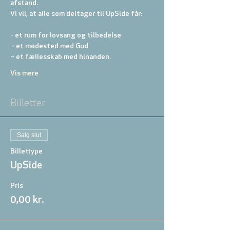
afstand.
Vi vil, at alle som deltager til UpSide får:
- et rum for lovsang og tilbedelse
– et mødested med Gud
– et fællesskab med hinanden.
Vis mere
Billetter
Salg slut
Billettype
UpSide
Pris
0,00 kr.