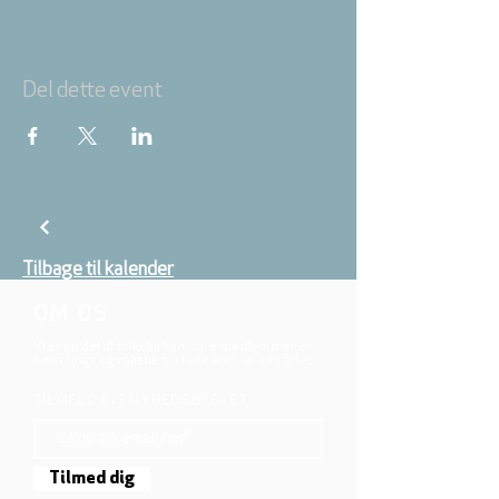
Del dette event
Tilbage til kalender
OM OS
Vi er en del af folkekirken, vore medlemmer er
børn, unge og voksne fra hele Aarhus området.
TILMELD DIG NYHEDSBREVET
Tilmed dig