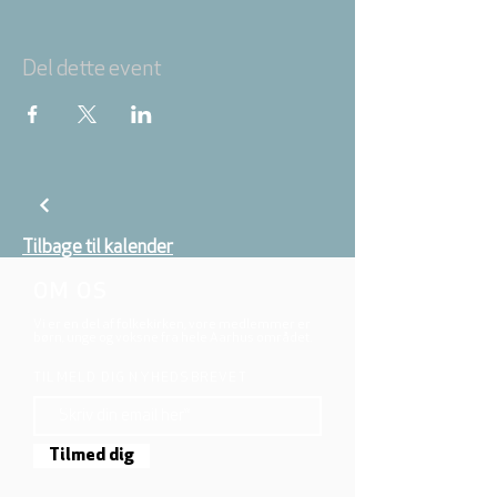
Del dette event
Tilbage til kalender
OM OS
Vi er en del af folkekirken, vore medlemmer er
børn, unge og voksne fra hele Aarhus området.
TILMELD DIG NYHEDSBREVET
Tilmed dig