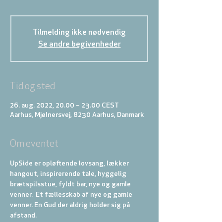
Tilmelding ikke nødvendig
Se andre begivenheder
Tid og sted
26. aug. 2022, 20.00 – 23.00 CEST
Aarhus, Mjølnersvej, 8230 Aarhus, Danmark
Om eventet
UpSide er opløftende lovsang, lækker 
hangout, inspirerende tale, hyggelig 
brætspilsstue, fyldt bar, nye og gamle 
venner.  Et fællesskab af nye og gamle 
venner. En Gud der aldrig holder sig på 
afstand.