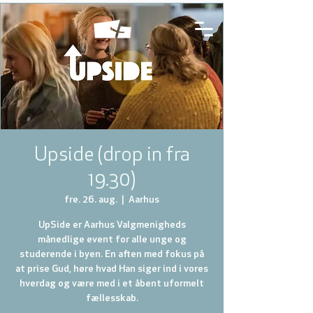
Upside (drop in fra
19.30)
fre. 26. aug.
  |  
Aarhus
UpSide er Aarhus Valgmenigheds
månedlige event for alle unge og
studerende i byen. En aften med fokus på
at prise Gud, høre hvad Han siger ind i vores
hverdag og være med i et åbent uformelt
fællesskab.