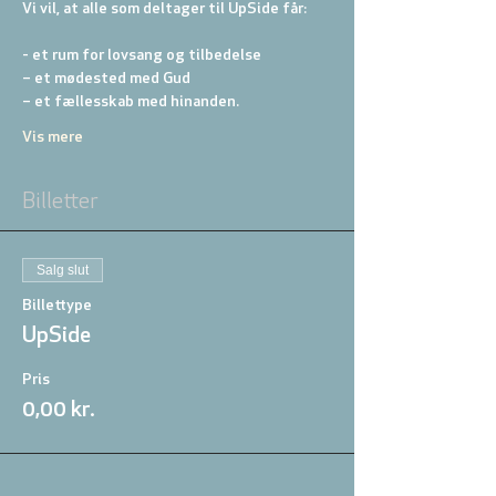
Vi vil, at alle som deltager til UpSide får:
- et rum for lovsang og tilbedelse
– et mødested med Gud
– et fællesskab med hinanden.
Vis mere
Billetter
Salg slut
Billettype
UpSide
Pris
0,00 kr.