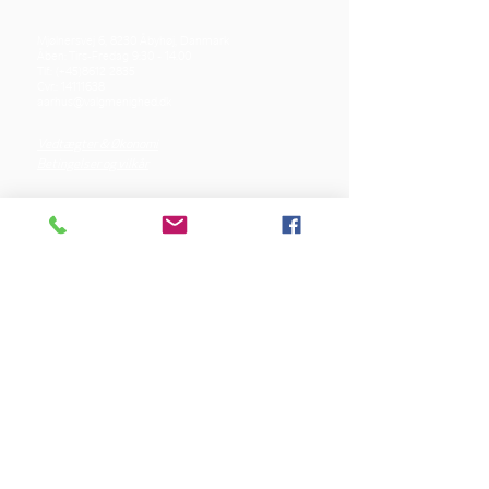
Mjølnersvej 6, 8230 Åbyhøj, Danmark
Åben: Tirs-Fredag 9:30 - 14.00
Tlf.: (+45)8612 2835
Cvr.:
14111638
aarhus@valgmenighed.dk
Vedtægter & Økonomi
Betingelser og vilkår
VORES SPONSORER