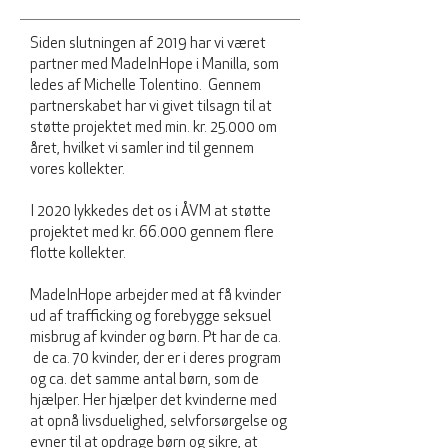
Siden slutningen af 2019 har vi været
partner med MadeInHope i Manilla, som
ledes af Michelle Tolentino. Gennem
partnerskabet har vi givet tilsagn til at
støtte projektet med min. kr. 25.000 om
året, hvilket vi samler ind til gennem
vores kollekter.
I 2020 lykkedes det os i ÅVM at støtte
projektet med kr. 66.000 gennem flere
flotte kollekter.
MadeInHope arbejder med at få kvinder
ud af trafficking og forebygge seksuel
misbrug af kvinder og børn. Pt har de ca.
de ca. 70 kvinder, der er i deres program
og ca. det samme antal børn, som de
hjælper. Her hjælper det kvinderne med
at opnå livsduelighed, selvforsørgelse og
evner til at opdrage børn og sikre, at