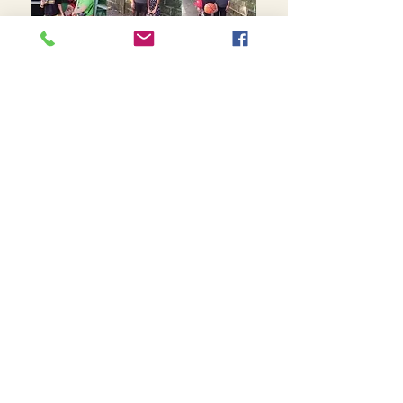
OM OS
Vi er en del af folkekirken, vore medlemmer er
børn, unge og voksne fra hele Aarhus området.
TILMELD DIG NYHEDSBREVET
Tilmed dig
Mjølnersvej 6, 8230 Åbyhøj, Danmark
Åben: Tirs-Fredag 9:30 - 14.00
Tlf.: (+45)8612 2835
Cvr.:
14111638
aarhus@valgmenighed.dk
Vedtægter & Økonomi