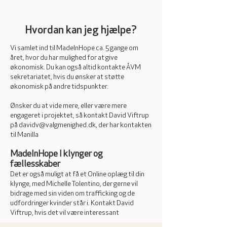
Hvordan kan jeg hjælpe?
Vi samlet ind til MadeInHope ca. 5 gange om
året, hvor du har mulighed for at give
økonomisk. Du kan også altid kontakte ÅVM
sekretariatet, hvis du ønsker at støtte
økonomisk på andre tidspunkter.
Ønsker du at vide mere, eller være mere
engageret i projektet, så kontakt David Viftrup
på
davidv@valgmenighed.dk
, der har kontakten
til Manilla
MadeInHope I klynger og
fællesskaber
Det er også muligt at få et Online oplæg til din
klynge, med Michelle Tolentino, der gerne vil
bidrage med sin viden om trafficking og de
udfordringer kvinder står i. Kontakt David
Viftrup, hvis det vil være interessant