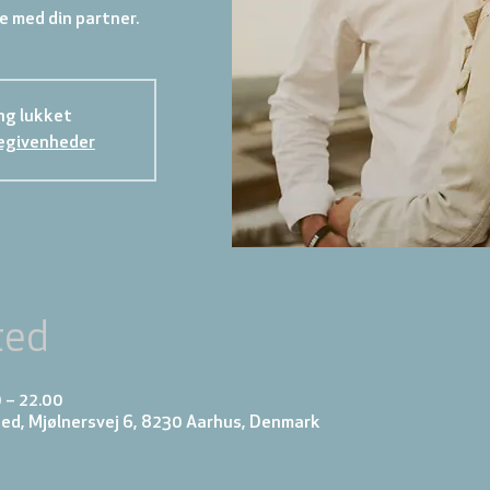
 med din partner.
ng lukket
egivenheder
ted
0 – 22.00
ed, Mjølnersvej 6, 8230 Aarhus, Denmark