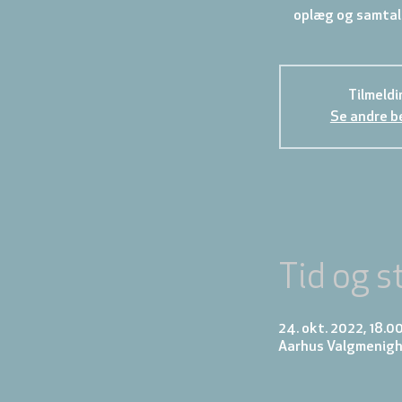
oplæg og samtale
Tilmeldi
Se andre b
Tid og s
24. okt. 2022, 18.0
Aarhus Valgmenigh