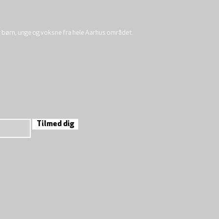
r børn, unge og voksne fra hele Aarhus området.
Tilmed dig