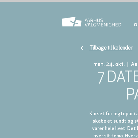
O
Tilbage til kalender
man. 24. okt.
  |  
Aa
7 DAT
P
Kurset for ægtepar i a
skabe et sundt og s
varer hele livet. Det
hver sit tema. Hver 