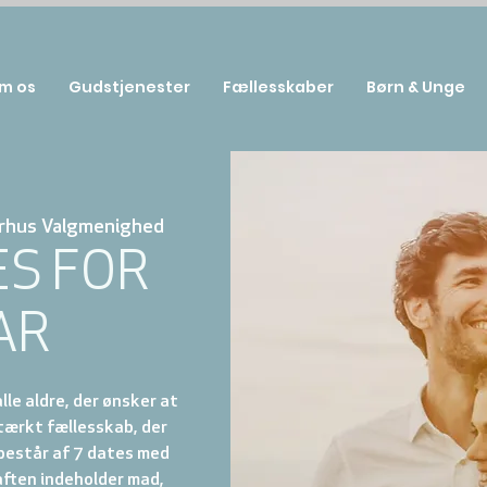
m os
Gudstjenester
Fællesskaber
Børn & Unge
rhus Valgmenighed
ES FOR
AR
lle aldre, der ønsker at
tærkt fællesskab, der
 består af 7 dates med
aften indeholder mad,