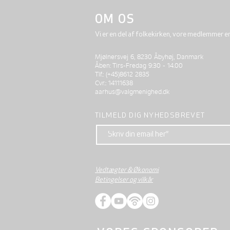
OM OS
Vi er en del af folkekirken, vore medlemmer e
Mjølnersvej 6, 8230 Åbyhøj, Danmark
Åben: Tirs-Fredag 9:30 - 14.00
Tlf.: (+45)8612 2835
Cvr.: 14111638
aarhus@valgmenighed.dk
TILMELD DIG NYHEDSBREVET
Vedtægter & Økonomi
Betingelser og vilkår