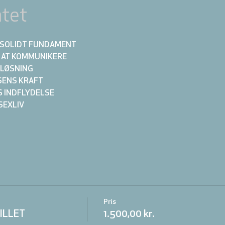
tet
ET SOLIDT FUNDAMENT
N AT KOMMUNIKERE 
KTLØSNING
LSENS KRAFT
NS INDFLYDELSE
 SEXLIV
Pris
BILLET
1.500,00 kr.