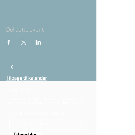
Del dette event
Tilbage til kalender
OM OS
Vi er en del af folkekirken, vore medlemmer er
børn, unge og voksne fra hele Aarhus området.
TILMELD DIG NYHEDSBREVET