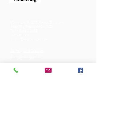
Tilmed dig
Mjølnersvej 6, 8230 Åbyhøj, Danmark
Åben: Tirs-Fredag 9:30 - 14.00
Tlf.: (+45)8612 2835
Cvr.:
14111638
aarhus@valgmenighed.dk
Vedtægter & Økonomi
Betingelser og vilkår
VORES SPONSORER