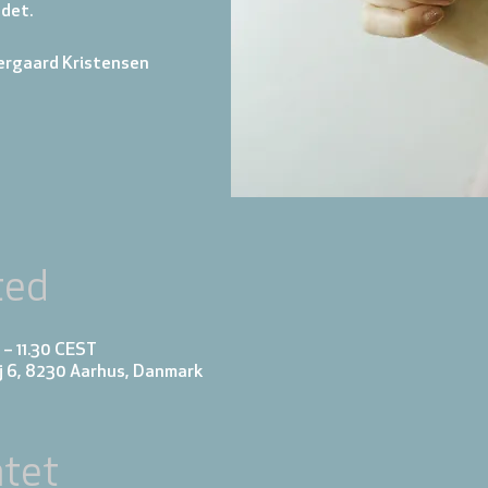
 det.
ergaard Kristensen
ted
 – 11.30 CEST
j 6, 8230 Aarhus, Danmark
tet