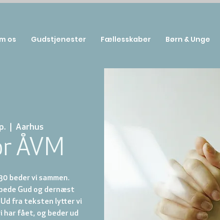
m os
Gudstjenester
Fællesskaber
Børn & Unge
p.
  |  
Aarhus
or ÅVM
.30 beder vi sammen.
ilbede Gud og dernæst
 Ud fra teksten lytter vi
vi har fået, og beder ud