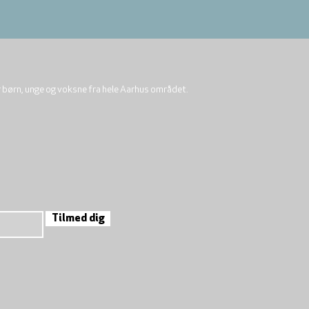
r børn, unge og voksne fra hele Aarhus området.
Tilmed dig