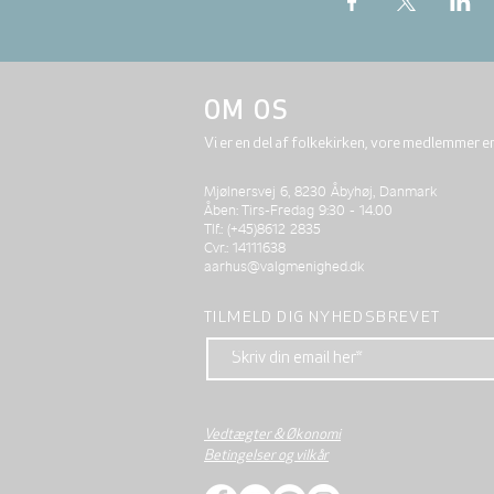
OM OS
Vi er en del af folkekirken, vore medlemmer e
Mjølnersvej 6, 8230 Åbyhøj, Danmark
Åben: Tirs-Fredag 9:30 - 14.00
Tlf.: (+45)8612 2835
Cvr.: 14111638
aarhus@valgmenighed.dk
TILMELD DIG NYHEDSBREVET
Vedtægter & Økonomi
Betingelser og vilkår