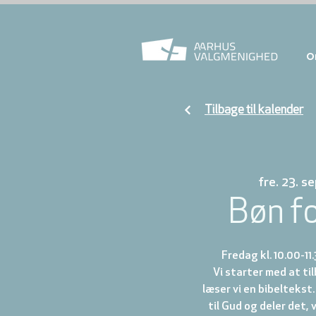
O
Tilbage til kalender
fre. 23. se
Bøn f
Fredag kl. 10.00-11
Vi starter med at t
læser vi en bibeltekst.
til Gud og deler det, 