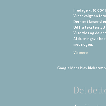
Fredage kl. 10.00-11
Vi har valgt en form
Dernæst læser vi en
Ud fra teksten lytter
Vi samles og deler d
Afslutningsvis best
med nogen.
Vis mere
Google Maps blev blokeret på
Del dett