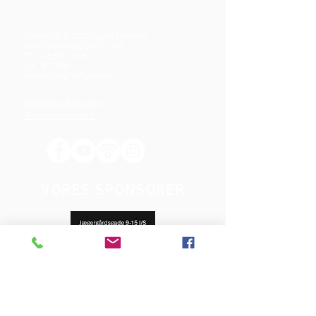
Mjølnersvej 6, 8230 Åbyhøj, Danmark
Åben: Tirs-Fredag 9:30 - 14.00
Tlf.: (+45)8612 2835
Cvr.:
14111638
aarhus@valgmenighed.dk
Vedtægter & Økonomi
Betingelser og vilkår
VORES SPONSORER