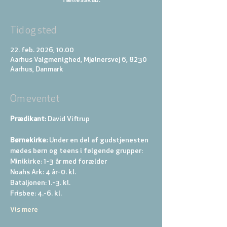
Tid og sted
22. feb. 2026, 10.00
Aarhus Valgmenighed, Mjølnersvej 6, 8230
Aarhus, Danmark
Om eventet
Prædikant: 
David Viftrup
Børnekirke:
 Under en del af gudstjenesten 
mødes børn og teens i følgende grupper: 
Minikirke: 1-3 år med forælder 
Noahs Ark: 4 år-0. kl. 
Bataljonen: 1.-3. kl. 
Frisbee: 4.-6. kl. 
Vis mere