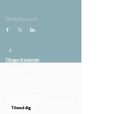
Del dette event
Tilbage til kalender
OM OS
Vi er en del af folkekirken, vore medlemmer er
børn, unge og voksne fra hele Aarhus området.
TILMELD DIG NYHEDSBREVET
Tilmed dig