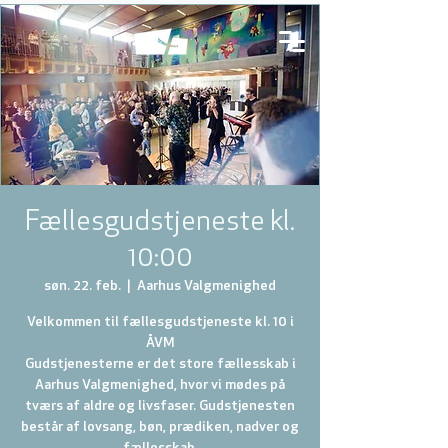
Fællesgudstjeneste kl.
10:00
søn. 22. feb.
  |  
Aarhus Valgmenighed
Velkommen til fællesgudstjeneste kl. 10 i
ÅVM
Gudstjenesterne er det store fællesskab i
Aarhus Valgmenighed, hvor vi mødes på
tværs af aldre og livsfaser. Gudstjenesten
består af lovsang, bøn, prædiken, nadver og