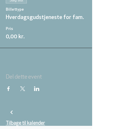
Salg slut
Billettype
Hverdagsgudstjeneste for fam.
Pris
0,00 kr.
Del dette event
Tilbage til kalender