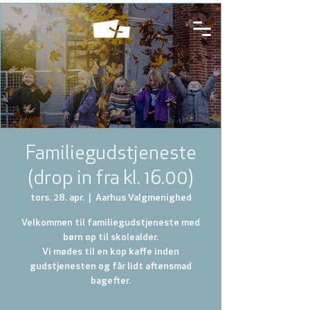
Familiegudstjeneste
(drop in fra kl. 16.00)
tors. 28. apr.
  |  
Aarhus Valgmenighed
Velkommen til familiegudstjeneste med
børn op til skolealder.
Vi mødes til en kop kaffe inden
gudstjenesten og får lidt aftensmad
bagefter.