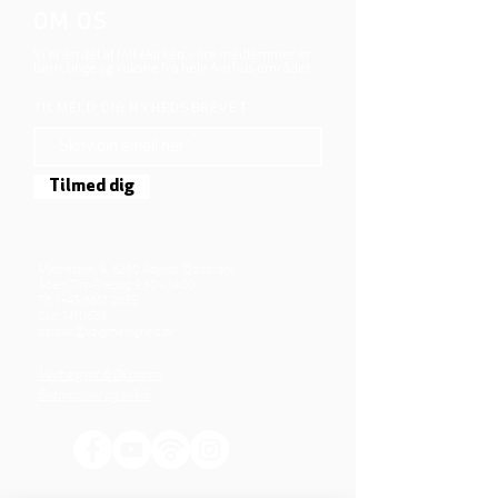
OM OS
Vi er en del af folkekirken, vore medlemmer er
børn, unge og voksne fra hele Aarhus området.
TILMELD DIG NYHEDSBREVET
Tilmed dig
Mjølnersvej 6, 8230 Åbyhøj, Danmark
Åben: Tirs-Fredag 9:30 - 14.00
Tlf.: (+45)8612 2835
Cvr.:
14111638
aarhus@valgmenighed.dk
Vedtægter & Økonomi
Betingelser og vilkår