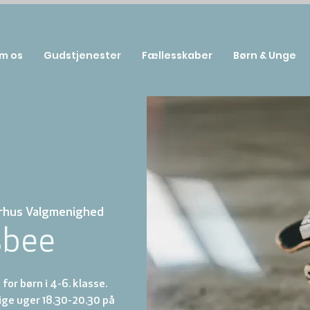
m os
Gudstjenester
Fællesskaber
Børn & Unge
rhus Valgmenighed
sbee
for børn i 4-6. klasse.
ige uger 18.30-20.30 på