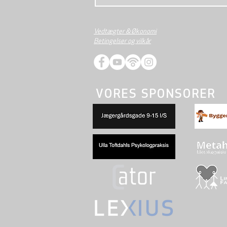
Vedtægter & Økonomi
Betingelser og vilkår
VORES SPONSORER