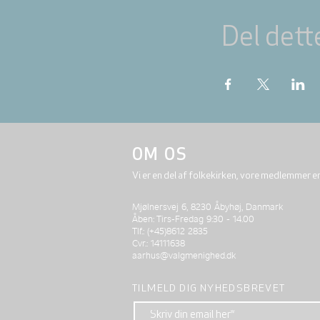
Del dett
OM OS
Vi er en del af folkekirken, vore medlemmer e
Mjølnersvej 6, 8230 Åbyhøj, Danmark
Åben: Tirs-Fredag 9:30 - 14.00
Tlf.: (+45)8612 2835
Cvr.: 14111638
aarhus@valgmenighed.dk
TILMELD DIG NYHEDSBREVET