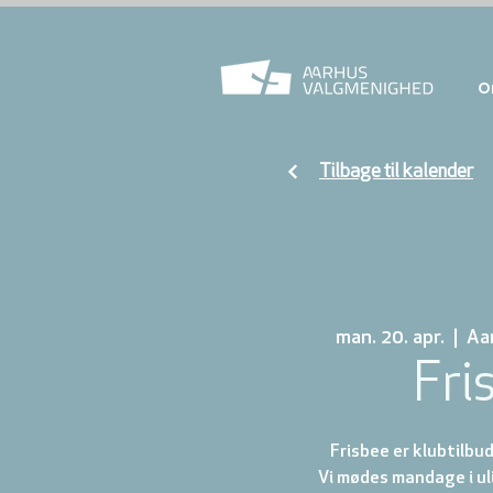
O
Tilbage til kalender
man. 20. apr.
  |  
Aa
Fri
Frisbee er klubtilbud 
Vi mødes mandage i ul