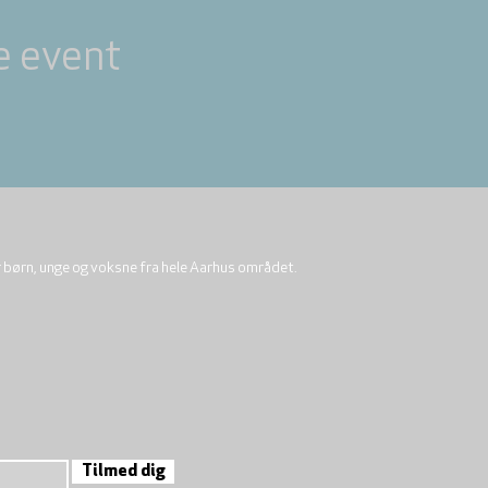
e event
r børn, unge og voksne fra hele Aarhus området.
Tilmed dig