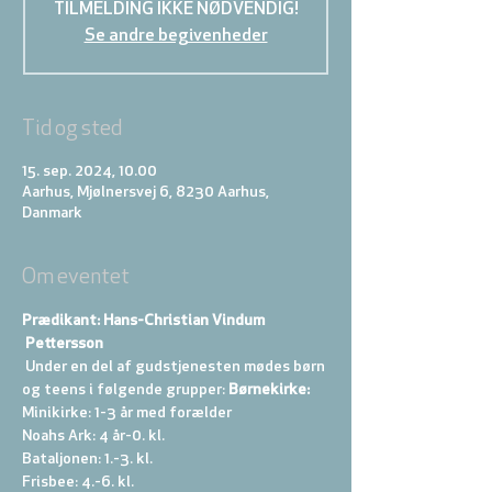
TILMELDING IKKE NØDVENDIG!
Se andre begivenheder
Tid og sted
15. sep. 2024, 10.00
Aarhus, Mjølnersvej 6, 8230 Aarhus,
Danmark
Om eventet
Prædikant: Hans-Christian Vindum 
 Pettersson
 Under en del af gudstjenesten mødes børn 
og teens i følgende grupper: 
Børnekirke:
Minikirke: 1-3 år med forælder 
Noahs Ark: 4 år-0. kl. 
Bataljonen: 1.-3. kl. 
Frisbee: 4.-6. kl. 