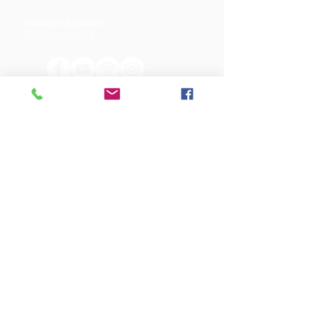
Vedtægter & Økonomi
Betingelser og vilkår
VORES SPONSORER