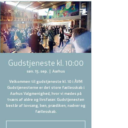
Gudstjeneste kl. 10:00
søn. 15. sep.
  |  
Aarhus
Velkommen til gudstjeneste kl. 10 i ÅVM
Gudstjenesterne er det store fællesskab i
Aarhus Valgmenighed, hvor vi mødes på
tværs af aldre og livsfaser. Gudstjenesten
består af lovsang, bøn, prædiken, nadver og