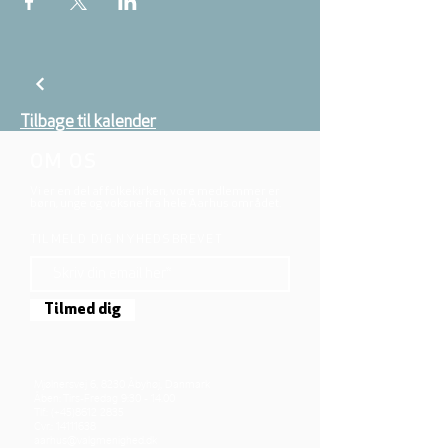
Tilbage til kalender
OM OS
Vi er en del af folkekirken, vore medlemmer er
børn, unge og voksne fra hele Aarhus området.
TILMELD DIG NYHEDSBREVET
Tilmed dig
Mjølnersvej 6, 8230 Åbyhøj, Danmark
Åben: Tirs-Fredag 9:30 - 14.00
Tlf.: (+45)8612 2835
Cvr.:
14111638
aarhus@valgmenighed.dk