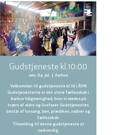
Gudstjeneste kl.10:00
søn. 04. jul.
  |  
Aarhus
Velkommen til gudstjeneste kl.10 i ÅVM
Gudstjenesterne er det store fællesskab i
Aarhus Valgmenighed, hvor vi mødes på
tværs af aldre og livsfaser. Gudstjenesten
består af lovsang, bøn, prædiken, nadver og
fællesskab.
Tilmelding til denne gudstjeneste er
nødvendig.