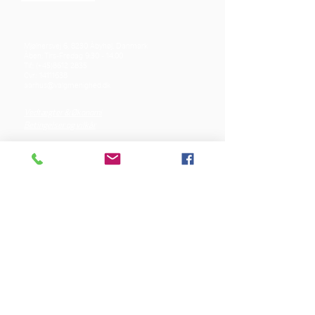
Mjølnersvej 6, 8230 Åbyhøj, Danmark
Åben: Tirs-Fredag 9:30 - 14.00
Tlf.: (+45)8612 2835
Cvr.:
14111638
aarhus@valgmenighed.dk
Vedtægter & Økonomi
Betingelser og vilkår
VORES SPONSORER