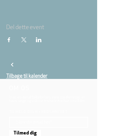
Del dette event
Tilbage til kalender
OM OS
Vi er en del af folkekirken, vore medlemmer er
børn, unge og voksne fra hele Aarhus området.
TILMELD DIG NYHEDSBREVET
Tilmed dig