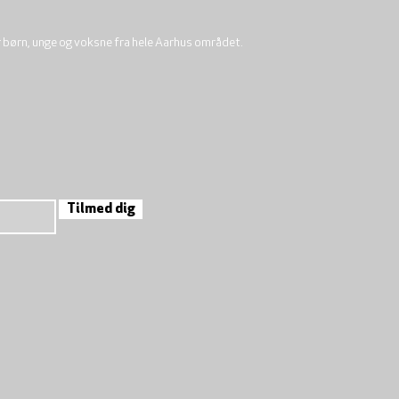
r børn, unge og voksne fra hele Aarhus området.
Tilmed dig