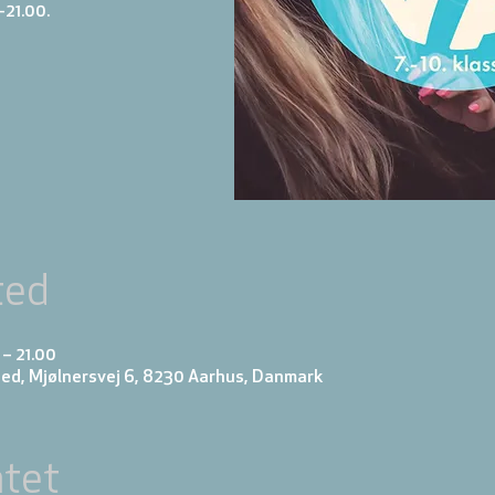
-21.00.
ted
 – 21.00
ed, Mjølnersvej 6, 8230 Aarhus, Danmark
tet