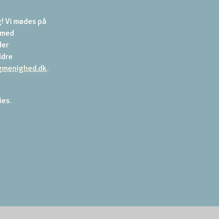
! Vi mødes på 
 med 
er 
dre 
gmenighed.dk
.
ies.