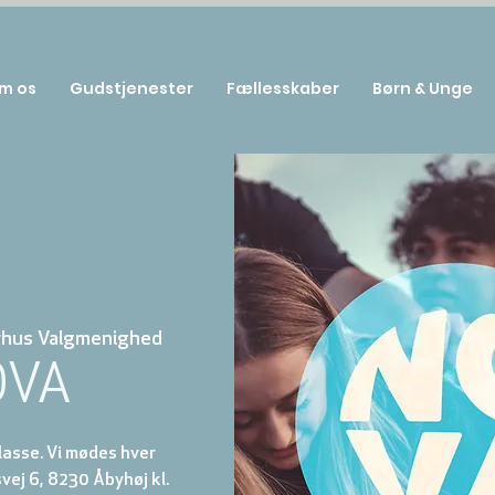
m os
Gudstjenester
Fællesskaber
Børn & Unge
rhus Valgmenighed
OVA
klasse. Vi mødes hver
ej 6, 8230 Åbyhøj kl.