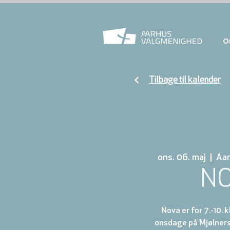
O
Tilbage til kalender
ons. 06. maj
  |  
Aa
N
Nova er for 7.-10. 
onsdage på Mjølnersv