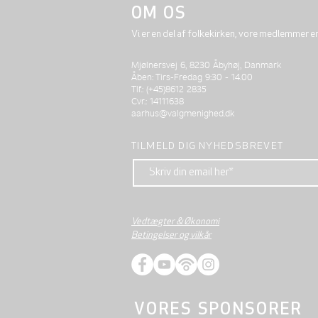
OM OS
Vi er en del af folkekirken, vore medlemmer e
Mjølnersvej 6, 8230 Åbyhøj, Danmark
Åben: Tirs-Fredag 9:30 - 14.00
Tlf.: (+45)8612 2835
Cvr.: 14111638
aarhus@valgmenighed.dk
TILMELD DIG NYHEDSBREVET
Vedtægter & Økonomi
Betingelser og vilkår
VORES SPONSORER