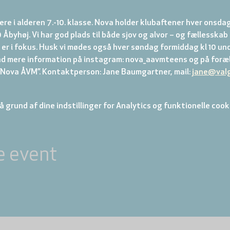
re i alderen 7.-10. klasse. Nova holder klubaftener hver onsdag
 Åbyhøj. Vi har god plads til både sjov og alvor – og fællesskab
er i fokus. Husk vi mødes også hver søndag formiddag kl 10 und
nd mere information på instagram: nova_aavmteens og på foræl
ova ÅVM”. Kontaktperson: Jane Baumgartner, mail: 
jane@val
 grund af dine indstillinger for Analytics og funktionelle cook
e event