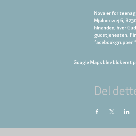
Nova er for teenage
Mjølnersvej 6, 8230
hinanden, hvor Gud 
gudstjenesten.  Fi
facebookgruppen ”N
Google Maps blev blokeret på
Del dett