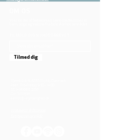
OM OS
Vi er en del af folkekirken, vore medlemmer er
børn, unge og voksne fra hele Aarhus området.
TILMELD DIG NYHEDSBREVET
Tilmed dig
Mjølnersvej 6, 8230 Åbyhøj, Danmark
Åben: Tirs-Fredag 9:30 - 14.00
Tlf.: (+45)8612 2835
Cvr.:
14111638
aarhus@valgmenighed.dk
Vedtægter & Økonomi
Betingelser og vilkår