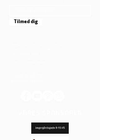
TILMELD DIG NYHEDSBREVET
Tilmed dig
Mjølnersvej 6, 8230 Åbyhøj, Danmark
Åben: Tirs-Fredag 9:30 - 14.00
Tlf.: (+45)8612 2835
Cvr.:
14111638
aarhus@valgmenighed.dk
Vedtægter & Økonomi
Betingelser og vilkår
VORES SPONSORER