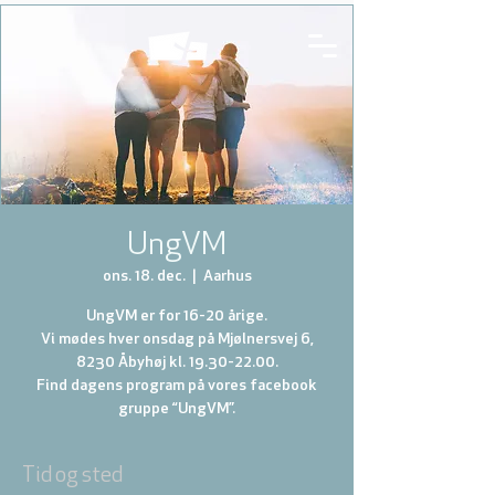
UngVM
ons. 18. dec.
  |  
Aarhus
UngVM er for 16-20 årige.
Vi mødes hver onsdag på Mjølnersvej 6,
8230 Åbyhøj kl. 19.30-22.00.
Find dagens program på vores facebook
gruppe “UngVM”.
Tid og sted