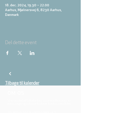
18. dec. 2024, 19.30 – 22.00
Aarhus, Mjølnersvej 6, 8230 Aarhus,
Danmark
Del dette event
Tilbage til kalender
OM OS
Vi er en del af folkekirken, vore medlemmer er
børn, unge og voksne fra hele Aarhus området.