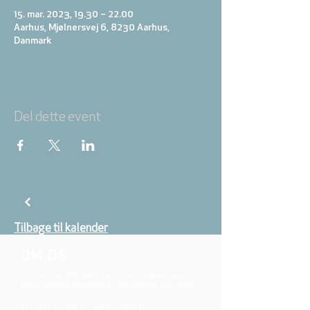
15. mar. 2023, 19.30 – 22.00
Aarhus, Mjølnersvej 6, 8230 Aarhus,
Danmark
Del dette event
Tilbage til kalender
OM OS
Vi er en del af folkekirken, vore medlemmer er
børn, unge og voksne fra hele Aarhus området.