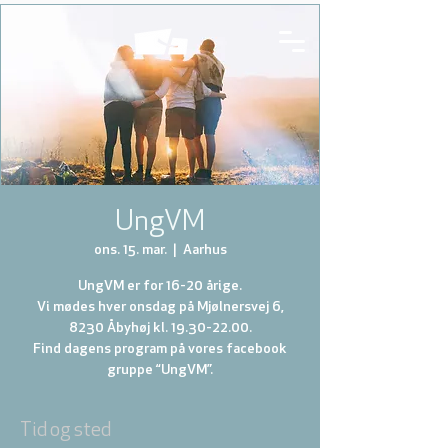
UngVM
ons. 15. mar.
  |  
Aarhus
UngVM er for 16-20 årige.
Vi mødes hver onsdag på Mjølnersvej 6,
8230 Åbyhøj kl. 19.30-22.00.
Find dagens program på vores facebook
gruppe “UngVM”.
Tid og sted