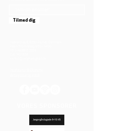
TILMELD DIG NYHEDSBREVET
Tilmed dig
Mjølnersvej 6, 8230 Åbyhøj, Danmark
Åben: Tirs-Fredag 9:30 - 14.00
Tlf.: (+45)8612 2835
Cvr.:
14111638
aarhus@valgmenighed.dk
Vedtægter & Økonomi
Betingelser og vilkår
VORES SPONSORER