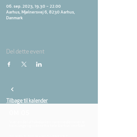
06. sep. 2023, 19.30 – 22.00
Aarhus, Mjølnersvej 6, 8230 Aarhus,
Danmark
Del dette event
Tilbage til kalender
OM OS
Vi er en del af folkekirken, vore medlemmer er
børn, unge og voksne fra hele Aarhus området.