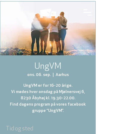
UngVM
ons. 06. sep.
  |  
Aarhus
UngVM er for 16-20 årige.
Vi mødes hver onsdag på Mjølnersvej 6,
8230 Åbyhøj kl. 19.30-22.00.
Find dagens program på vores facebook
gruppe “UngVM”.
Tid og sted