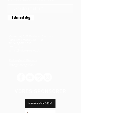
TILMELD DIG NYHEDSBREVET
Tilmed dig
Mjølnersvej 6, 8230 Åbyhøj, Danmark
Åben: Tirs-Fredag 9:30 - 14.00
Tlf.: (+45)8612 2835
Cvr.:
14111638
aarhus@valgmenighed.dk
Vedtægter & Økonomi
Betingelser og vilkår
VORES SPONSORER