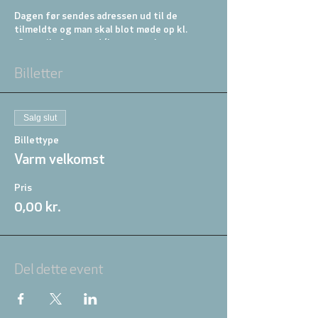
Dagen før sendes adressen ud til de
tilmeldte og man skal blot møde op kl.
18.00 til aftensmad (koster 20 kr, som
overføres til værten).
Billetter
Salg slut
Billettype
Varm velkomst
Pris
0,00 kr.
Del dette event