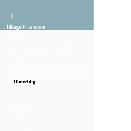
Tilbage til kalender
OM OS
Vi er en del af folkekirken, vore medlemmer er
børn, unge og voksne fra hele Aarhus området.
TILMELD DIG NYHEDSBREVET
Tilmed dig
Mjølnersvej 6, 8230 Åbyhøj, Danmark
Åben: Tirs-Fredag 9:30 - 14.00
Tlf.: (+45)8612 2835
Cvr.:
14111638
aarhus@valgmenighed.dk