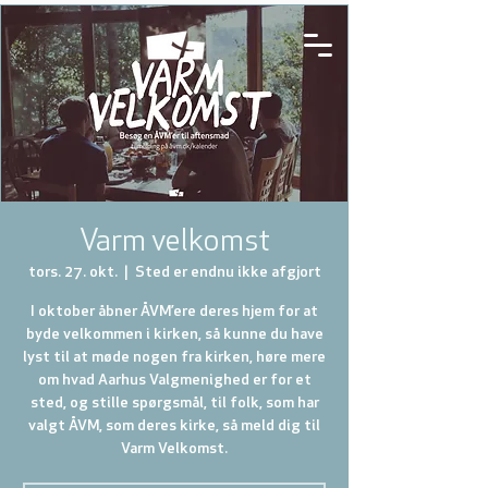
Varm velkomst
tors. 27. okt.
  |  
Sted er endnu ikke afgjort
I oktober åbner ÅVM’ere deres hjem for at
byde velkommen i kirken, så kunne du have
lyst til at møde nogen fra kirken, høre mere
om hvad Aarhus Valgmenighed er for et
sted, og stille spørgsmål, til folk, som har
valgt ÅVM, som deres kirke, så meld dig til
Varm Velkomst.