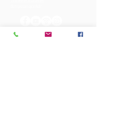
Vedtægter & Økonomi
Betingelser og vilkår
VORES SPONSORER