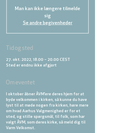
Man kan ikke længere tilmelde
sig
Se andre begivenheder
Tid og sted
27. okt. 2022, 18.00 – 20.00 CEST
Sted er endnu ikke afgjort
Om eventet
I oktober åbner ÅVM’ere deres hjem for at
byde velkommen i kirken, så kunne du have
lyst til at møde nogen fra kirken, høre mere
om hvad Aarhus Valgmenighed er for et
sted, og stille spørgsmål, til folk, som har
valgt ÅVM, som deres kirke, så meld dig til
Varm Velkomst.